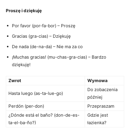
Proszę i dziękuję
Por favor (por-fa-bor) – Proszę
Gracias (gra-cias)‌ – Dziękuję
De nada (de-na-da) – Nie ma za co
¡Muchas gracias! (mu-chas-gra-cias) – Bardzo
dziękuję!
Zwrot
Wymowa
Do zobaczenia
Hasta luego (as-ta-lue-go)
później
Perdón⁢ (per-don)
Przepraszam
¿Dónde está el baño? (don-de-es-
Gdzie jest
ta-el-ba-ño?)
łazienka?