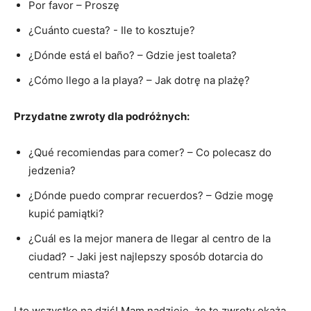
Por favor – Proszę
¿Cuánto​ cuesta? ⁣- Ile to kosztuje?
¿Dónde está el ‍baño? – Gdzie jest toaleta?
¿Cómo llego a la playa? – Jak dotrę na plażę?
Przydatne zwroty dla podróżnych:
¿Qué ‌recomiendas para comer? – Co polecasz do
jedzenia?
¿Dónde puedo comprar recuerdos? – Gdzie mogę
kupić⁣ pamiątki?
¿Cuál es ​la mejor ⁤manera de llegar al centro de la
ciudad? ‌-⁢ Jaki jest najlepszy sposób dotarcia⁢ do
centrum miasta?
I ‍to wszystko na dziś! Mam nadzieję, że te zwroty⁤ okażą