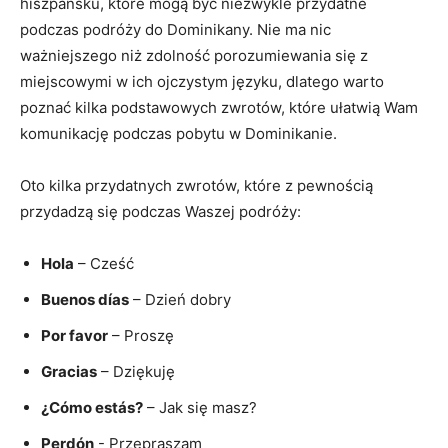
hiszpańsku,⁣ które‍ mogą być niezwykle‍ przydatne
podczas podróży do Dominikany. ⁣Nie ma nic
ważniejszego niż zdolność‍ porozumiewania się z
miejscowymi w ich ojczystym języku, dlatego warto
poznać‌ kilka podstawowych zwrotów, które ułatwią ‌Wam
komunikację podczas pobytu w Dominikanie.
Oto kilka przydatnych zwrotów,⁢ które z pewnością
przydadzą się podczas Waszej podróży:
Hola
– Cześć
Buenos días
– Dzień dobry
Por favor
– Proszę
Gracias
– Dziękuję
¿Cómo estás?
– Jak się masz?
Perdón
‍- Przepraszam