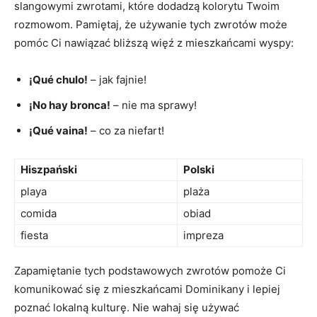
slangowymi zwrotami, które dodadzą kolorytu Twoim
rozmowom. Pamiętaj, że używanie tych zwrotów może
‍pomóc Ci nawiązać bliższą więź z mieszkańcami wyspy:
¡Qué chulo!
– jak ‌fajnie!
¡No hay bronca!
– ‍nie ma ⁢sprawy!
¡Qué vaina!
– co⁣ za niefart!
Hiszpański
Polski
playa
plaża
comida
obiad
fiesta
impreza
Zapamiętanie tych podstawowych zwrotów pomoże Ci
komunikować się z mieszkańcami Dominikany i lepiej
poznać lokalną kulturę. Nie wahaj się używać