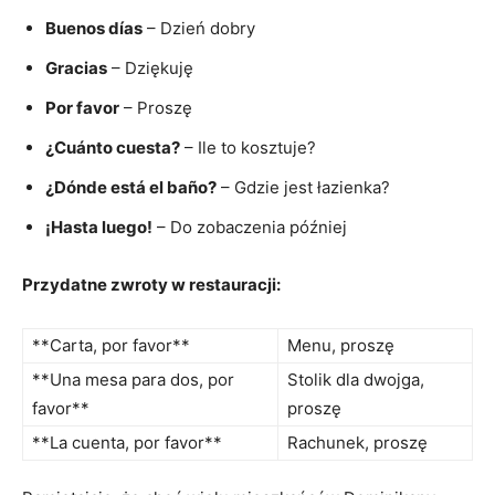
Buenos días
– Dzień dobry
Gracias
– Dziękuję
Por favor
– Proszę
¿Cuánto cuesta?
– ​Ile to kosztuje?
¿Dónde está el baño?
– Gdzie jest łazienka?
¡Hasta luego!
– Do zobaczenia ‍później
Przydatne zwroty w restauracji:
**Carta, por favor**
Menu, proszę
**Una mesa para dos, por
Stolik dla ⁤dwojga,
favor**
proszę
**La cuenta, por favor**
Rachunek, proszę