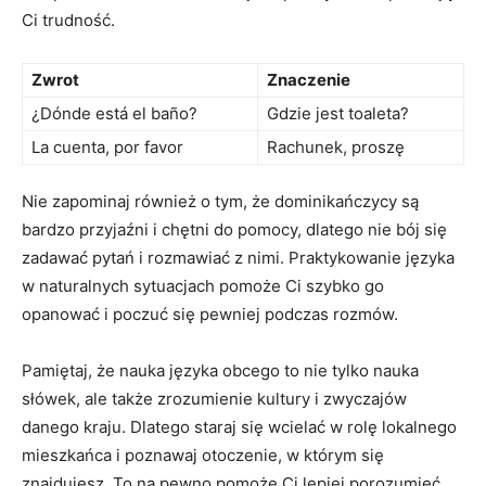
Ci trudność.
Zwrot
Znaczenie
¿Dónde está el baño?
Gdzie jest toaleta?
La cuenta, por favor
Rachunek, proszę
Nie zapominaj również o tym, że dominikańczycy są
bardzo przyjaźni i‌ chętni do pomocy, dlatego nie bój się
zadawać pytań i ‍rozmawiać z nimi. Praktykowanie języka
‍w ⁣naturalnych sytuacjach ⁢pomoże Ci szybko go
opanować i poczuć się pewniej podczas rozmów.
Pamiętaj, że nauka języka obcego to nie tylko nauka
słówek, ale także zrozumienie kultury i ⁣zwyczajów
danego kraju. Dlatego staraj się wcielać w rolę lokalnego
mieszkańca​ i poznawaj​ otoczenie, w którym się
‌znajdujesz. To na ‌pewno⁣ pomoże ‌Ci lepiej porozumieć