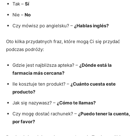
Tak –
Sí
Nie⁢ –
No
Czy ⁣mówisz po angielsku? –
¿Hablas⁢ inglés?
Oto kilka przydatnych fraz, które mogą Ci się ⁣przydać
podczas podróży:
Gdzie jest ⁤najbliższa apteka? –
¿Dónde‌ está la
farmacia más ‍cercana?
Ile kosztuje ten produkt? –
¿Cuánto cuesta este
producto?
Jak się nazywasz?⁣ –
¿Cómo te llamas?
Czy mogę dostać rachunek? –
¿Puedo tener la cuenta,
por favor?