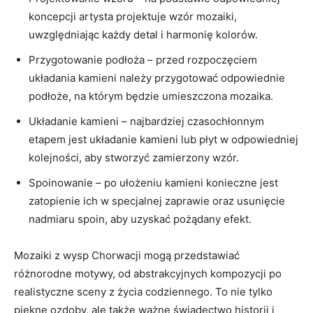
koncepcji artysta projektuje wzór mozaiki,
‌uwzględniając każdy detal i​ harmonię kolorów.
Przygotowanie podłoża – przed rozpoczęciem
układania‍ kamieni należy przygotować odpowiednie
podłoże, na‌ którym będzie umieszczona mozaika.
Układanie kamieni – najbardziej czasochłonnym‍
etapem jest układanie kamieni⁣ lub płyt w ‍odpowiedniej
kolejności, aby​ stworzyć zamierzony wzór.
Spoinowanie – po ułożeniu kamieni​ konieczne jest
zatopienie ich w⁢ specjalnej zaprawie oraz usunięcie
nadmiaru spoin, aby uzyskać pożądany efekt.
Mozaiki z wysp Chorwacji mogą przedstawiać
różnorodne⁣ motywy, od⁢ abstrakcyjnych kompozycji​ po
realistyczne sceny z życia codziennego. To nie ⁤tylko
piękne ozdoby, ale także ‍ważne świadectwo historii i