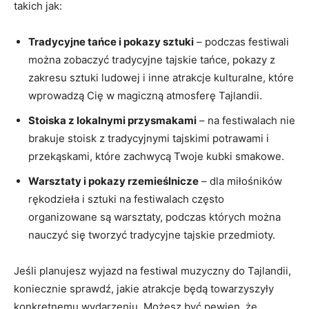
takich jak:
Tradycyjne ‍tańce i pokazy sztuki
– podczas festiwali
można zobaczyć‌ tradycyjne tajskie tańce, pokazy z
zakresu sztuki ludowej i inne atrakcje ⁤kulturalne, które
wprowadzą Cię w magiczną atmosferę Tajlandii.
Stoiska z lokalnymi przysmakami
– na festiwalach nie
brakuje stoisk z tradycyjnymi tajskimi potrawami i
przekąskami, które⁢ zachwycą‌ Twoje kubki smakowe.
Warsztaty i pokazy rzemieślnicze
–⁣ dla miłośników
rękodzieła i sztuki na festiwalach często
organizowane ⁤są​ warsztaty, podczas których można
nauczyć⁢ się tworzyć tradycyjne tajskie przedmioty.
Jeśli planujesz wyjazd na festiwal muzyczny do Tajlandii,
koniecznie sprawdź, jakie atrakcje będą towarzyszyły
konkretnemu⁤ wydarzeniu. Możesz ⁣być⁢ pewien, że⁣