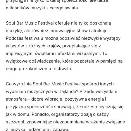
przyciąga nie⁤ tylko lokalną społeczność,⁢ ale także
miłośników muzyki ‌z całego świata.
Soul Bar Music Festival oferuje nie tylko doskonałą
muzykę, ale również innowacyjne show i atrakcje.
Podczas festiwalu można podziwiać niezwykłe występy
artystów z ⁣różnych krajów, przeplatające się z
impresyjnymi⁢ światłami‌ i efektami wizualnymi. To
wyjątkowe doświadczenie, które pozostaje w ⁢pamięci na
długo po zakończeniu festiwalu.
Co wyróżnia ⁤Soul‌ Bar Music⁤ Festival spośród‍ innych
wydarzeń muzycznych‌ w Tajlandii? Przede wszystkim
atmosfera – dobre wibracje, pozytywna energia i
przyjazna społeczność sprawiają, że uczestnicy czują się
jak w ‌domu. Ponadto, organizatorzy dbają o każdy
szczegół, zapewniając niezapomniane wrażenia związane
z muzyką, jedzeniem i zabawą.