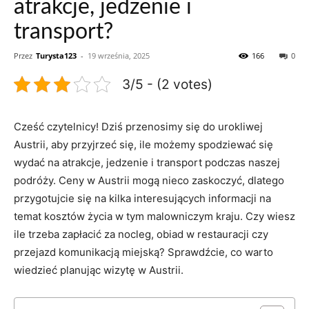
atrakcje, jedzenie i
transport?
Przez
Turysta123
-
19 września, 2025
166
0
3/5 - (2 votes)
Cześć czytelnicy! Dziś przenosimy się do⁢ urokliwej
Austrii, aby⁢ przyjrzeć się, ile możemy spodziewać się
⁤wydać ⁢na ⁣atrakcje, jedzenie i transport podczas⁢ naszej
podróży. Ceny w Austrii mogą nieco zaskoczyć, dlatego
przygotujcie się na kilka⁣ interesujących informacji ⁣na
temat kosztów‍ życia ‌w ⁤tym malowniczym ⁢kraju. Czy wiesz
ile ​trzeba ⁤zapłacić za nocleg, obiad w restauracji czy
przejazd‌ komunikacją miejską? Sprawdźcie, co warto
wiedzieć planując ⁣wizytę ⁤w ‌Austrii.