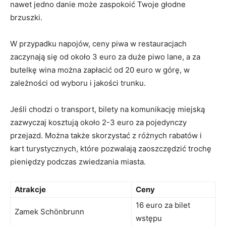
nawet⁣ jedno danie⁣ może zaspokoić Twoje głodne
brzuszki.
W przypadku napojów, ceny piwa ⁢w restauracjach
zaczynają się​ od około‍ 3 euro za duże piwo ‍lane, ‌a za
butelkę wina ‍można ⁣zapłacić od 20 euro w górę, w
zależności od wyboru ⁤i jakości trunku.
Jeśli ⁣chodzi⁣ o transport, bilety na komunikację miejską
⁤zazwyczaj kosztują około 2-3 euro⁤ za pojedynczy
przejazd.⁣ Można‍ także skorzystać z różnych rabatów i
kart turystycznych, które pozwalają zaoszczędzić trochę
⁢pieniędzy​ podczas zwiedzania miasta.
Atrakcje
Ceny
16 euro za‍ bilet
Zamek Schönbrunn
⁢wstępu