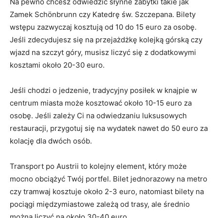
Na⁢ pewno ⁤chcesz odwiedzić słynne⁣ zabytki takie jak
Zamek Schönbrunn​ czy Katedrę ⁤św. Szczepana. Bilety
wstępu ⁣zazwyczaj kosztują od 10 do 15 euro za‌ osobę.
Jeśli zdecydujesz się na przejażdżkę kolejką górską czy‍
wjazd na‍ szczyt ⁣góry, musisz liczyć się z dodatkowymi
kosztami około⁤ 20-30⁢ euro.
Jeśli ​chodzi o jedzenie,⁤ tradycyjny posiłek w knajpie w⁤
centrum ‍miasta może kosztować około 10-15 euro za
osobę. Jeśli ⁢zależy Ci na odwiedzaniu ​luksusowych
restauracji, przygotuj się ‍na wydatek nawet do​ 50 euro za
kolację dla dwóch⁤ osób.
Transport po Austrii to ‌kolejny element, który ​może⁤
mocno obciążyć Twój portfel. Bilet jednorazowy na metro
czy‍ tramwaj kosztuje ‌około 2-3 euro, natomiast bilety na
pociągi ​międzymiastowe zależą od trasy, ale średnio
można liczyć na około ‌30-40 euro.