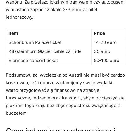
wagonu. Za ⁣przejazd lokalnym tramwajem czy autobusem
w miastach zapłacisz około 2-3 euro za bilet
jednorazowy.
Item
Price
Schönbrunn‌ Palace ticket
14-20 ⁢euro
Kitzsteinhorn Glacier cable car ride
35 euro
Viennese concert ticket
50-100 euro
Podsumowując, wycieczka‍ po Austrii nie ‍musi‌ być bardzo​
kosztowna, jeśli dobrze zaplanujemy⁣ swoje wydatki.
⁣Warto przygotować się finansowo na atrakcje⁤
turystyczne, jedzenie oraz transport,⁢ aby móc ⁢cieszyć się
pięknem tego kraju bez zbędnego‌ stresu związanego z
budżetem.