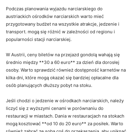
Podczas planowania wyjazdu narciarskiego do
austriackich ośrodków narciarskich warto mieć​
przygotowany budżet na wszystkie atrakcje, jedzenie i‌
transport. mogą ‌się⁣ różnić w zależności od⁣ regionu i
popularności‌ stacji narciarskiej.
W Austrii, ceny ⁢biletów na przejazd gondolą wahają się
średnio między **30 a 60 euro** za dzień dla dorosłej
osoby. ‌Warto sprawdzić również dostępność karnetów na
kilka dni, które ​mogą okazać się ‌bardziej opłacalne dla
osób planujących dłuższy pobyt na stoku.
Jeśli chodzi⁢ o jedzenie⁤ w ośrodkach narciarskich, należy‍
liczyć się⁢ z wyższymi cenami w porównaniu do ​
restauracji w ​miastach. Dania w restauracjach ​na stokach
mogą kosztować ‍**od 10⁣ do 20 euro** za posiłek. Warto
również zabrać ze‍ sobą coś do przekąszenia, aby uniknąć