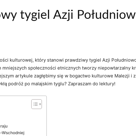
owy tygiel Azji Południ
ości‌ kulturowej, który stanowi prawdziwy tygiel Azji Południow
ch mniejszych ⁢społeczności etnicznych tworzy⁣ niepowtarzalny kra
iejszym artykule zagłębimy się w⁢ bogactwo kulturowe ⁢Malezji ‌i 
łą⁤ podróż po malajskim ⁢tyglu?‌ Zapraszam‍ do lektury!
kraju
o-Wschodniej