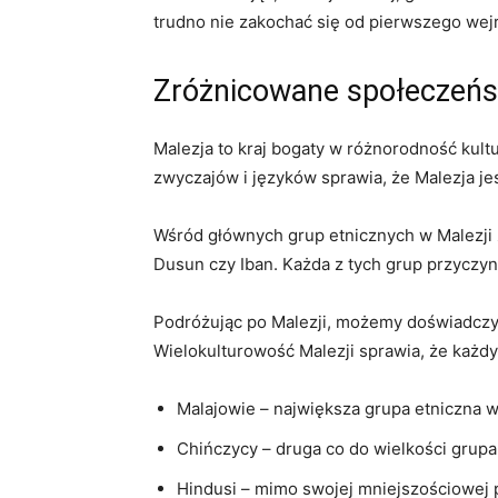
trudno nie zakochać się od pierwszego⁣ wej
Zróżnicowane ⁢społeczeńst
Malezja to ‍kraj bogaty w różnorodność kult
zwyczajów⁤ i języków sprawia, ​że Malezja⁣ je
Wśród głównych grup ⁢etnicznych w Malezji zn
Dusun czy Iban. Każda z tych grup⁣ przyczynił
Podróżując po ‌Malezji,⁤ możemy doświadczyć
Wielokulturowość Malezji sprawia, że⁤ każd
Malajowie – największa grupa etniczna w M
Chińczycy​ –⁣ druga⁢ co do wielkości grup
Hindusi – mimo⁤ swojej⁣ mniejszościowej p