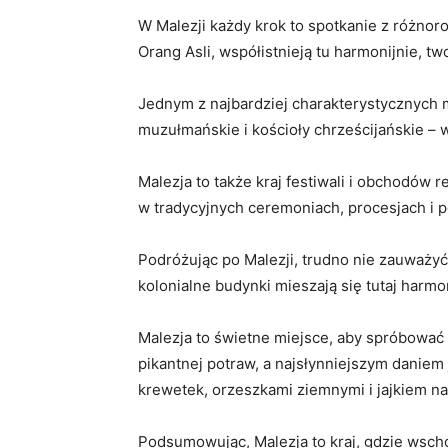
W Malezji każdy ​krok to spotkanie z różnor
Orang Asli, współistnieją ⁣tu harmonijnie,⁣ 
Jednym z ​najbardziej charakterystycznych ⁣
muzułmańskie i kościoły chrześcijańskie⁣ – 
Malezja to także kraj festiwali i⁣ obchodów 
‌w tradycyjnych ceremoniach, procesjach‍ i 
Podróżując po ⁣Malezji, trudno nie ‌zauważyć
kolonialne budynki mieszają się tutaj⁤ har
Malezja ⁣to świetne miejsce, aby spróbować 
pikantnej potraw, a najsłynniejszym danie
krewetek, orzeszkami ziemnymi i ‌jajkiem na
Podsumowując, Malezja to kraj,⁣ gdzie wschód 