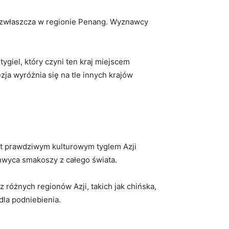
, zwłaszcza ‌w regionie Penang. Wyznawcy
giel,⁤ który czyni ten kraj miejscem‌
zja wyróżnia się na ⁣tle innych krajów
 jest prawdziwym kulturowym tyglem Azji
hwyca​ smakoszy⁣ z całego świata.
⁢różnych regionów Azji, takich jak chińska,
dla ⁤podniebienia.