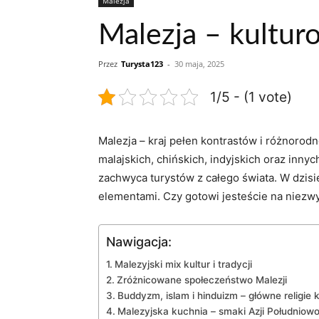
Malezja
Malezja – kultur
Przez
Turysta123
-
30 maja, 2025
1/5 - (1 vote)
Malezja – kraj pełen kontrastów ​i różnorodn
malajskich, ​chińskich, indyjskich oraz inny
zachwyca ‌turystów z ​całego ⁣świata. W dzis
elementami. Czy gotowi jesteście na ‌niezwyk
Nawigacja:
Malezyjski mix⁢ kultur i tradycji
Zróżnicowane ⁢społeczeństwo‌ Malezji
Buddyzm,⁣ islam‍ i hinduizm – główne religie 
Malezyjska ⁢kuchnia – smaki Azji Południow