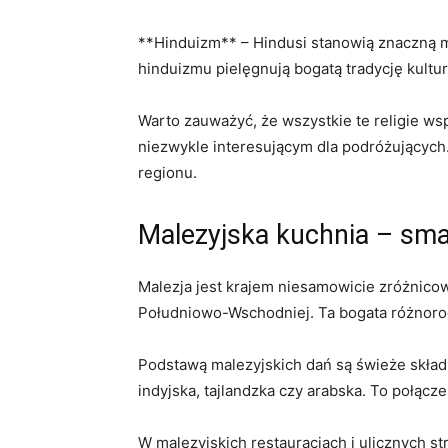
**Hinduizm** – Hindusi‍ stanowią znaczną m
hinduizmu pielęgnują bogatą tradycję kulturo
Warto zauważyć, że wszystkie te religie współ
niezwykle interesującym dla podróżujących. T
regionu.
Malezyjska ⁢kuchnia – sm
Malezja jest⁢ krajem niesamowicie zróżnicowa
Południowo-Wschodniej.⁣ Ta bogata ⁣różnorod
Podstawą malezyjskich dań ⁤są świeże skład
indyjska, tajlandzka⁢ czy arabska. To połącze
W malezyjskich restauracjach i ulicznych ‍s