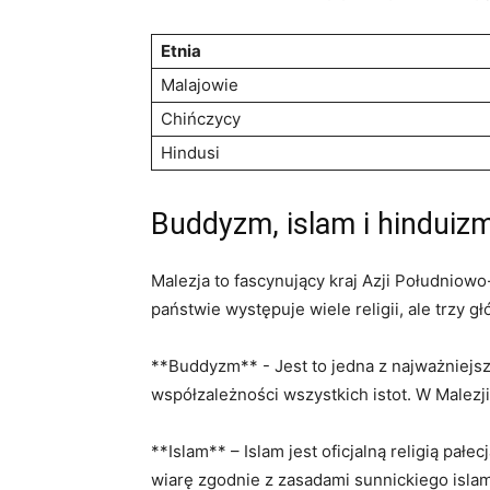
Etnia
Malajowie
Chińczycy
Hindusi
Buddyzm,⁣ islam‍ i hinduiz
Malezja‍ to fascynujący kraj Azji⁣ Południo
państwie występuje wiele religii, ale ⁢trzy 
**Buddyzm** ⁤- Jest to ‌jedna z najważniejszy
współzależności wszystkich istot. W Malezji⁤
**Islam** – Islam jest oficjalną‌ religią p
wiarę⁤ zgodnie z ‌zasadami ​sunnickiego isla