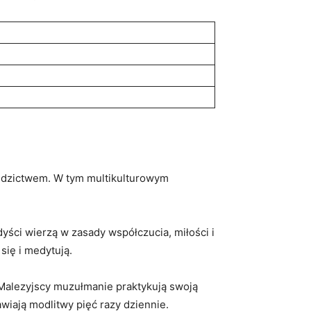
iedzictwem. W tym⁤ multikulturowym
yści wierzą w zasady ⁣współczucia,‍ miłości⁢ i
się i medytują.
e. Malezyjscy muzułmanie praktykują swoją
iają modlitwy⁤ pięć razy⁣ dziennie.