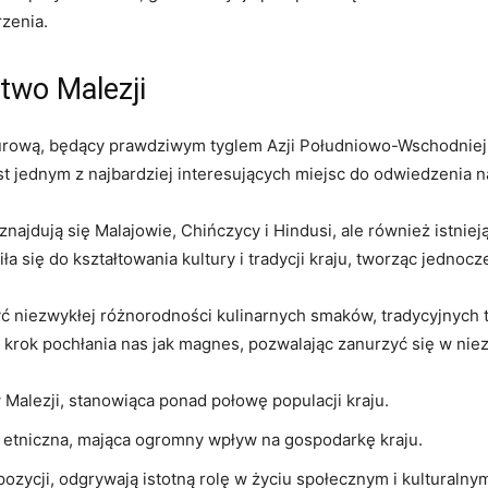
rzenia.
wo‌ Malezji
urową,⁣ będący prawdziwym tyglem ⁢Azji Południowo-Wschodniej. 
st ‌jednym z najbardziej‌ interesujących miejsc⁢ do ‌odwiedzenia n
ajdują się Malajowie, Chińczycy i Hindusi, ale również istnieją
a się do ⁢kształtowania kultury‌ i ​tradycji kraju, tworząc ⁤jednoc
 niezwykłej różnorodności kulinarnych smaków, tradycyjnych ‍ta
y krok pochłania nas ⁤jak magnes, pozwalając zanurzyć się w n
alezji, stanowiąca‌ ponad ⁤połowę populacji‍ kraju.
a‌ etniczna, mająca ⁤ogromny wpływ ⁤na gospodarkę‌ kraju.
ozycji, odgrywają ‍istotną rolę ⁤w życiu społecznym i kulturalnym