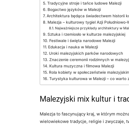
Tradycyjne stroje i tańce ‌ludowe Malezji
Bogactwo języków w Malezji
Architektura ​będąca⁣ świadectwem historii k
Malezja – kulturowy tygiel Azji Południowo
Najważniejsze przykłady architektury w Male
Sztuka i ‌rzemiosło ‍w kulturze ⁣malezyjskiej
Festiwale i święta⁢ narodowe Malezji
Edukacja i ⁢nauka w Malezji
Uroki malezyjskich parków narodowych
Znaczenie ceremonii‌ rodzinnych w ⁣malezy
Kultura muzyczna ‍i filmowa Malezji
Rola kobiety ⁣w społeczeństwie ⁤malezyjski
Turystyka kulturowa w Malezji – co warto
Malezyjski mix⁢ kultur i tra
Malezja ‍to fascynujący kraj, w którym można
wielowiekowe tradycje, religie i ⁤zwyczaje, 