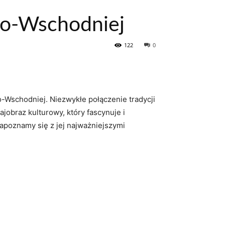
owo-Wschodniej
122
0
o-Wschodniej. Niezwykłe⁢ połączenie ⁤tradycji
jobraz kulturowy, który​ fascynuje ​i
zapoznamy się z jej najważniejszymi⁢