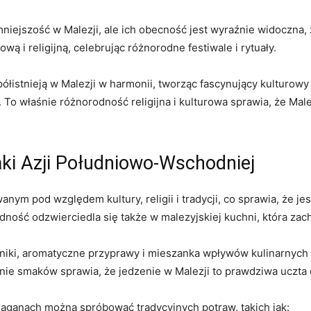
niejszość w Malezji, ale ich obecność jest wyraźnie widoczna
wą i religijną, celebrując różnorodne festiwale i rytuały.
istnieją w⁢ Malezji w harmonii, tworząc fascynujący⁤ kulturowy ty
o właśnie różnorodność ‍religijna⁤ i kulturowa sprawia, ⁢że ​Male
aki Azji Południowo-Wschodniej
nym pod ‍względem kultury,⁢ religii i tradycji, co sprawia,⁤ że
ność odzwierciedla się także w malezyjskiej⁢ kuchni, która zac
niki, aromatyczne przyprawy i mieszanka wpływów kulinarnych z 
nie ⁢smaków ‌sprawia,⁢ że jedzenie ​w Malezji to prawdziwa uczta‍ 
traganach można spróbować tradycyjnych potraw, takich‍ jak: