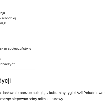
raju
-Wschodniej
zji:
jskim społeczeństwie
m
 zobaczyć?
dycji
 dosłownie ‍poczuć pulsujący kulturalny tygiel ⁣Azji Południowo
tworząc‍ niepowtarzalny miks ⁤kulturowy.