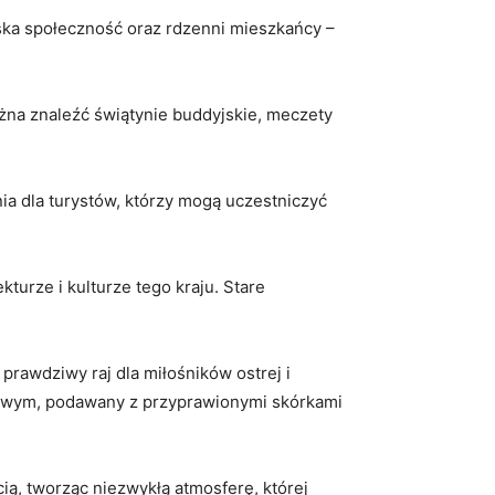
ska społeczność⁤ oraz rdzenni ‍mieszkańcy –
można znaleźć świątynie buddyjskie, meczety
ia ​dla ‌turystów, którzy mogą uczestniczyć
turze i kulturze tego‌ kraju. Stare
rawdziwy ⁤raj dla miłośników ostrej i
osowym, podawany z przyprawionymi skórkami
 ​tworząc‌ niezwykłą‌ atmosferę,​ której‌