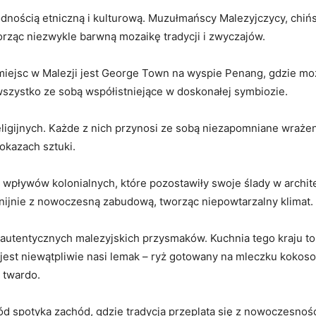
odnością ‌etniczną i kulturową. Muzułmańscy Malezyjczycy, chiń
tworząc niezwykle barwną⁣ mozaikę tradycji i zwyczajów.
miejsc w Malezji ⁢jest George ​Town‍ na wyspie Penang, gdzie⁢ 
wszystko⁣ ze sobą współistniejące w doskonałej symbiozie.
religijnych.⁣ Każde⁣ z nich przynosi ze sobą niezapomniane wrażen
pokazach sztuki.
 wpływów kolonialnych, które ⁤pozostawiły swoje ⁣ślady w architek
monijnie z nowoczesną zabudową, tworząc niepowtarzalny klimat.
autentycznych malezyjskich przysmaków. Kuchnia tego kraju to⁢ p
m jest niewątpliwie nasi lemak – ryż gotowany​ na mleczku kok
 twardo.
​spotyka zachód, gdzie ⁤tradycja przeplata się z‍ nowoczesnością,