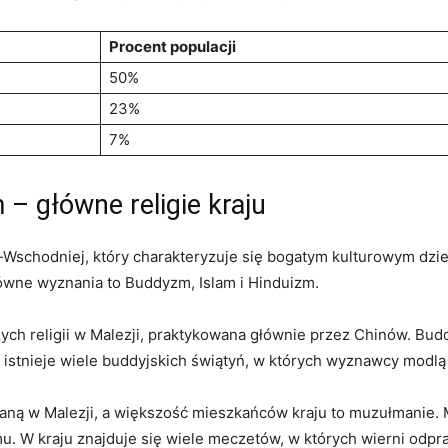
Procent⁣ populacji
50%
23%
7%
m – główne religie kraju
wo-Wschodniej, który⁢ charakteryzuje się bogatym kulturowym ⁤dz
⁣główne wyznania to Buddyzm, Islam i Hinduizm.
ch​ religii‌ w Malezji, ⁢praktykowana ‍głównie‌ przez​ Chinów. Budd
 istnieje wiele buddyjskich świątyń, w‌ których wyznawcy modlą ‌
ałecjaną w Malezji,‍ a większość mieszkańców kraju to muzułmani
mu. W kraju znajduje się wiele ⁤meczetów, w których wierni odpraw