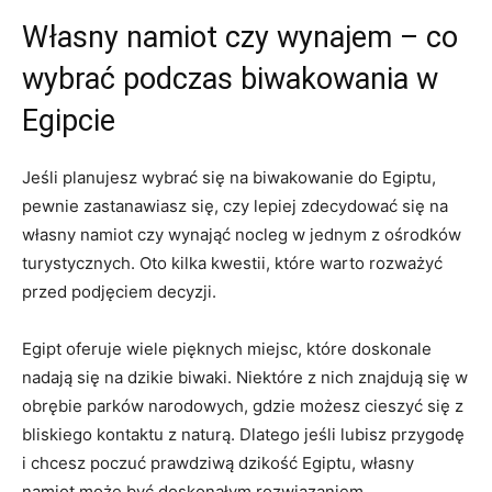
Własny namiot czy ‌wynajem – co⁤
wybrać podczas biwakowania ⁢w‌
Egipcie
Jeśli planujesz ‌wybrać⁣ się na biwakowanie⁣ do Egiptu,
pewnie‌ zastanawiasz się, czy lepiej zdecydować się na
własny⁢ namiot czy​ wynająć‌ nocleg w ‌jednym z ośrodków
turystycznych. ⁢Oto​ kilka ⁣kwestii, które warto rozważyć
przed‌ podjęciem decyzji.
Egipt ​oferuje wiele pięknych miejsc, które ⁢doskonale‍
nadają się na ⁣dzikie biwaki. Niektóre z ‌nich znajdują się w
obrębie parków narodowych, gdzie ​możesz cieszyć⁣ się z
bliskiego kontaktu z naturą. Dlatego jeśli​ lubisz​ przygodę
‍i chcesz poczuć prawdziwą dzikość Egiptu, własny
namiot ⁣może być doskonałym⁤ rozwiązaniem.