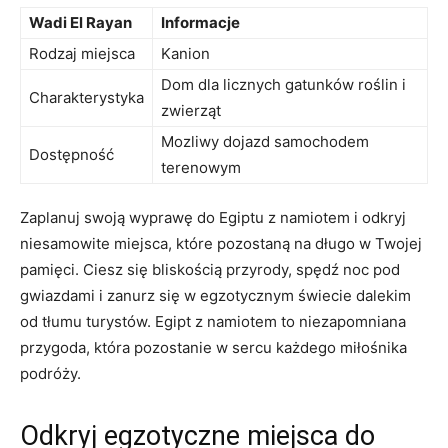
Wadi El Rayan
Informacje
Rodzaj miejsca
Kanion
Dom‌ dla licznych gatunków roślin i
Charakterystyka
zwierząt
Mozliwy dojazd samochodem
Dostępność
⁢terenowym
Zaplanuj swoją wyprawę do‍ Egiptu​ z ‍namiotem ⁣i odkryj
niesamowite miejsca, ⁣które pozostaną na długo⁣ w Twojej
pamięci. Ciesz się⁢ bliskością przyrody, spędź noc pod
‌gwiazdami i zanurz się ⁤w egzotycznym świecie dalekim
od tłumu ⁣turystów. Egipt z namiotem to niezapomniana
przygoda, ‍która pozostanie w‌ sercu każdego miłośnika‌
podróży.
Odkryj egzotyczne miejsca do