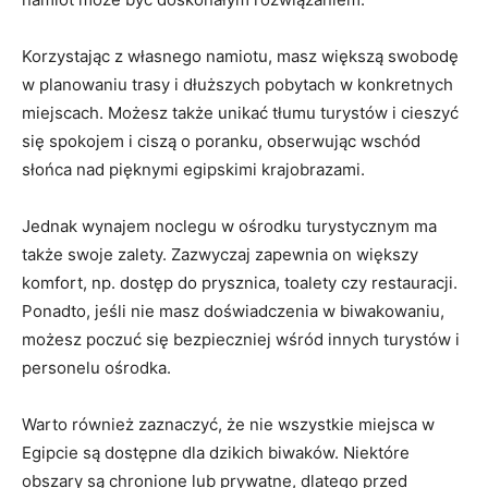
Korzystając z własnego namiotu, masz większą swobodę
w planowaniu trasy i dłuższych pobytach w konkretnych
miejscach.​ Możesz także unikać tłumu turystów ‌i cieszyć
się spokojem​ i ciszą​ o poranku, obserwując wschód
słońca nad pięknymi egipskimi ‌krajobrazami.
Jednak wynajem noclegu⁣ w ośrodku turystycznym ma
także ​swoje ⁣zalety. Zazwyczaj zapewnia on ‌większy
komfort, np. dostęp do prysznica, ‍toalety⁣ czy‍ restauracji.⁣
Ponadto, ‍jeśli nie masz doświadczenia ‌w‌ biwakowaniu,
możesz​ poczuć się bezpieczniej wśród ⁣innych turystów i
personelu ośrodka.
Warto ⁣również zaznaczyć, że nie wszystkie‍ miejsca w
Egipcie ⁣są dostępne ​dla dzikich biwaków. Niektóre ​
obszary‌ są chronione ⁣lub prywatne,⁤ dlatego przed