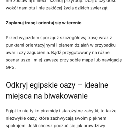
nie zostawiaj ⁣śmieci i szanuj przyrodę. Dbaj‌ o czystość
wokół namiotu‌ i nie zakłócaj życia dzikich zwierząt.
Zaplanuj trasę i​ orientuj się w terenie
Przed wyjazdem sporządź⁢ szczegółową ⁤trasę wraz z
punktami orientacyjnymi i ⁣planem ​działań w ⁢przypadku
awarii czy zagubienia. Bądź przygotowany ‌na różne
scenariusze⁢ i miej zawsze przy ‌sobie mapę lub nawigację
GPS.
Odkryj egipskie oazy – idealne
miejsca na biwakowanie
Egipt to nie tylko piramidy ⁢i starożytne zabytki, to także
niezwykłe oazy, które zachwycają swoim ⁣pięknem i
spokojem.‍ Jeśli chcesz poczuć się jak prawdziwy