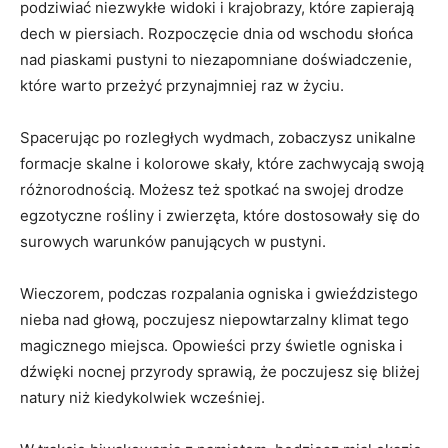
podziwiać niezwykłe‌ widoki i krajobrazy, które ⁣zapierają
dech w piersiach. Rozpoczęcie dnia od wschodu⁤ słońca
nad ⁤piaskami ⁤pustyni ⁢to niezapomniane doświadczenie,
które warto przeżyć przynajmniej raz⁢ w życiu.
Spacerując po rozległych wydmach, zobaczysz unikalne
formacje skalne i ‍kolorowe‌ skały, które zachwycają swoją
⁤różnorodnością. Możesz też spotkać ⁣na ‍swojej drodze
egzotyczne​ rośliny⁢ i zwierzęta, które dostosowały się do
surowych warunków‌ panujących⁣ w pustyni.
Wieczorem,⁤ podczas rozpalania ogniska i‌ gwieździstego
‍nieba nad głową, poczujesz niepowtarzalny ​klimat ‌tego
magicznego‍ miejsca. ⁣Opowieści przy‌ świetle ​ogniska i
dźwięki nocnej przyrody sprawią,‌ że poczujesz się bliżej
natury niż kiedykolwiek wcześniej.