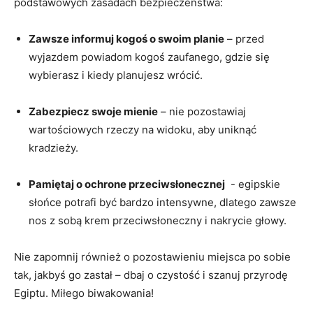
podstawowych⁢ zasadach bezpieczeństwa:
Zawsze informuj kogoś‌ o swoim​ planie
– przed
wyjazdem ‍powiadom kogoś zaufanego, gdzie ⁤się‍
wybierasz ⁤i ⁢kiedy planujesz wrócić.
Zabezpiecz swoje‍ mienie
– nie pozostawiaj
wartościowych rzeczy na widoku, aby⁢ uniknąć
⁣kradzieży.
Pamiętaj o ochrone przeciwsłonecznej
⁣ -​ egipskie
słońce potrafi być bardzo intensywne, dlatego zawsze
nos z sobą ⁢krem przeciwsłoneczny i nakrycie głowy.
Nie⁤ zapomnij również o pozostawieniu miejsca po sobie
tak, jakbyś⁣ go zastał – dbaj ‌o czystość i szanuj przyrodę
Egiptu. Miłego biwakowania!