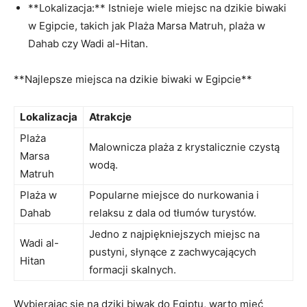
**Lokalizacja:** Istnieje ‌wiele miejsc na dzikie biwaki
w Egipcie, takich ‌jak Plaża Marsa Matruh, plaża w
Dahab czy Wadi⁣ al-Hitan.
**Najlepsze miejsca na dzikie biwaki ⁣w Egipcie**
Lokalizacja
Atrakcje
Plaża
Malownicza plaża z krystalicznie czystą
Marsa
wodą.
Matruh
Plaża⁤ w
Popularne miejsce do nurkowania​ i
Dahab
relaksu z dala od tłumów turystów.
Jedno ⁤z⁤ najpiękniejszych‍ miejsc na
Wadi al-
pustyni, słynące⁤ z zachwycających
Hitan
formacji ​skalnych.
Wybierając się na dziki biwak ⁣do Egiptu, warto mieć