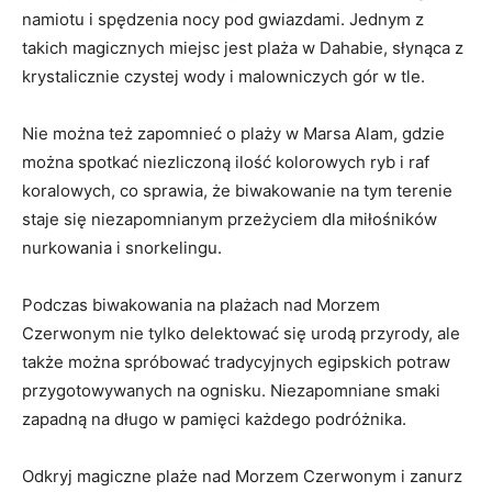
namiotu i spędzenia nocy pod gwiazdami. Jednym⁤ z
takich ⁤magicznych ‍miejsc jest⁣ plaża w Dahabie, ​słynąca ⁣z⁣
krystalicznie czystej wody i malowniczych gór w tle.
Nie można też zapomnieć o plaży w ⁢Marsa Alam, gdzie
można spotkać ⁤niezliczoną‌ ilość kolorowych ‍ryb i raf
koralowych, co sprawia, że biwakowanie​ na tym terenie
⁢staje się niezapomnianym ⁣przeżyciem dla⁤ miłośników
⁤nurkowania i snorkelingu.
Podczas biwakowania‍ na plażach nad⁢ Morzem​
Czerwonym ‍nie tylko delektować⁢ się‌ urodą przyrody, ale
także można spróbować tradycyjnych egipskich potraw
przygotowywanych na ognisku. Niezapomniane ​smaki
⁣zapadną na długo w pamięci każdego podróżnika.
Odkryj‌ magiczne⁤ plaże nad Morzem Czerwonym​ i zanurz