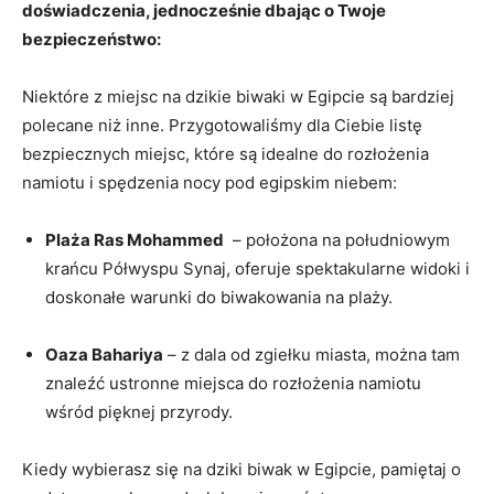
doświadczenia, jednocześnie⁢ dbając o Twoje
bezpieczeństwo:
Niektóre ‌z miejsc ‌na dzikie biwaki ⁤w Egipcie są bardziej
polecane niż inne. Przygotowaliśmy dla Ciebie ⁣listę
bezpiecznych miejsc, które są idealne do rozłożenia‍
namiotu i ​spędzenia nocy⁣ pod egipskim niebem:
Plaża Ras Mohammed
​ – ⁣położona ‍na⁣ południowym
⁣krańcu Półwyspu Synaj, oferuje ⁢spektakularne widoki i
doskonałe warunki do biwakowania na plaży.
Oaza Bahariya
– z dala od zgiełku miasta, ​można tam
znaleźć ustronne miejsca do ⁢rozłożenia namiotu
wśród ⁤pięknej przyrody.
Kiedy wybierasz się‍ na‍ dziki biwak w Egipcie, pamiętaj​ o⁣