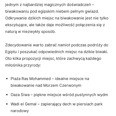
jednym ⁣z najbardziej magicznych doświadczeń –
biwakowaniu pod egipskim niebem​ pełnym ⁢gwiazd.
Odkrywanie dzikich miejsc na biwakowanie jest nie tylko
ekscytujące, ale także⁢ daje możliwość‍ połączenia się z
⁢naturą w niezwykły sposób.⁤
Zdecydowanie warto zabrać namiot podczas‍ podróży do
‍Egiptu ⁢i poszukać ‌odpowiednich miejsc ​na ‍dzikie biwaki.
Oto kilka propozycji miejsc, które ‍zachwycą każdego
miłośnika przyrody:
Plaża Ras​ Mohammed – idealne ‍miejsce na
biwakowanie nad Morzem Czerwonym
Oaza Siwa – piękne​ miejsce wśród pustynnych wydm
Wadi⁤ el⁢ Gemal – zapierający dech‍ w ⁣piersiach park
narodowy