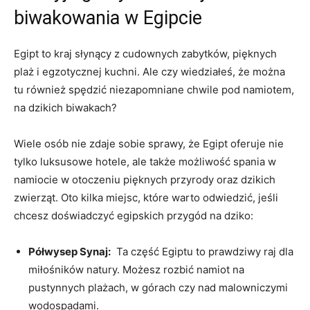
biwakowania ⁣w Egipcie
Egipt to ⁢kraj słynący ​z cudownych⁣ zabytków, pięknych ​
plaż i‍ egzotycznej kuchni. Ale​ czy wiedziałeś, ‌że można
tu również spędzić niezapomniane ⁢chwile pod namiotem,
na ⁤dzikich biwakach?
Wiele osób nie zdaje sobie ​sprawy,⁣ że Egipt oferuje nie ​
tylko luksusowe hotele, ale ⁤także możliwość spania⁣ w
‌namiocie w otoczeniu‌ pięknych przyrody oraz dzikich
⁣zwierząt. Oto‌ kilka miejsc, ⁤które warto odwiedzić, jeśli
chcesz doświadczyć egipskich przygód na ​dziko:
Półwysep Synaj:
‍ Ta część⁢ Egiptu to​ prawdziwy raj dla
miłośników​ natury. Możesz rozbić namiot⁣ na
pustynnych plażach, w górach ⁤czy nad ​malowniczymi
wodospadami.