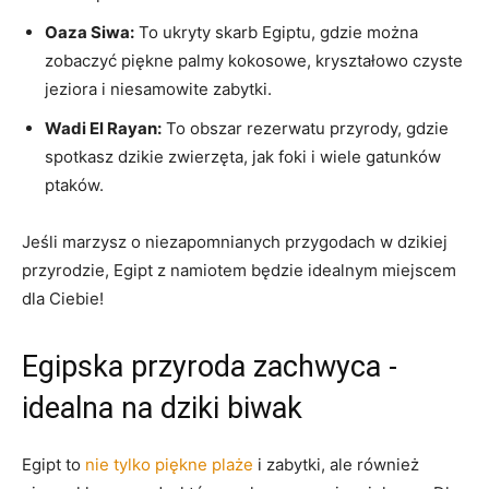
Oaza Siwa:
To ukryty skarb Egiptu,‍ gdzie można
zobaczyć piękne palmy kokosowe, kryształowo⁤ czyste
jeziora‍ i niesamowite⁤ zabytki.
Wadi​ El Rayan:
To obszar rezerwatu przyrody,⁢ gdzie
spotkasz dzikie‌ zwierzęta, jak ‍foki⁤ i wiele gatunków
ptaków.
Jeśli marzysz o⁣ niezapomnianych ‍przygodach w dzikiej​
przyrodzie, Egipt‌ z‍ namiotem⁣ będzie idealnym​ miejscem
dla Ciebie!
Egipska ‍przyroda zachwyca ‌-
idealna na dziki biwak
Egipt to ‍
nie tylko piękne plaże
i zabytki, ale również