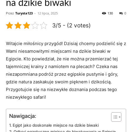
na dzikie biwaki
Przez
Turysta123
-
12 lipca, 2025
130
0
3/5 - (2 votes)
Witajcie miłośnicy ⁢przygód!⁣ Dzisiaj chcemy podzielić się z
Wami niesamowitymi miejscami ⁣na dzikie biwaki w⁤
Egipcie. ​Kto powiedział, że nie można przemierzać tej
tajemniczej krainy ​z namiotem na plecach? Czeka nas
niezapomniana podróż przez egipskie pustynie i góry,
gdzie natura zaskakuje swoim pięknem‌ i⁤ dzikością.‌
Przygotujcie się na niezwykłe ​doznania podczas tego
niezwykłego safari!
Nawigacja:
Egipt ​jako doskonałe miejsce na dzikie biwaki
Odkryj egzotyczne miejsca do biwakowania ⁣w Egipcie