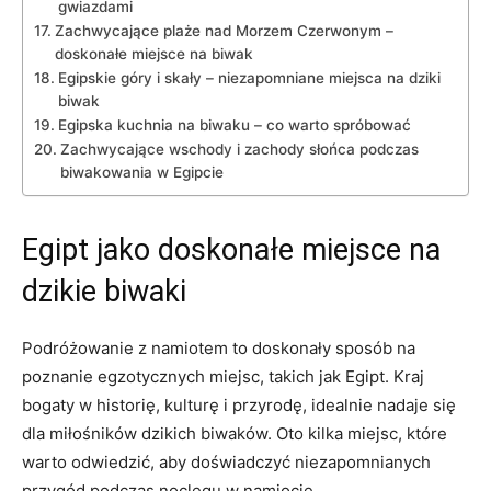
gwiazdami
Zachwycające plaże nad Morzem Czerwonym –
doskonałe miejsce na biwak
Egipskie góry i⁢ skały – niezapomniane miejsca ⁣na dziki ​
biwak
Egipska kuchnia na biwaku – co warto spróbować
Zachwycające wschody i zachody słońca podczas
biwakowania⁤ w Egipcie
Egipt ​jako doskonałe miejsce na
dzikie biwaki
Podróżowanie z ⁣namiotem to doskonały sposób ‍na
poznanie egzotycznych miejsc, ⁢takich jak Egipt. Kraj⁣
bogaty w historię, ​kulturę i przyrodę, idealnie nadaje się
dla miłośników ​dzikich⁣ biwaków. Oto kilka ‍miejsc, które‍
warto ‌odwiedzić, aby doświadczyć niezapomnianych
przygód⁣ podczas noclegu w namiocie.