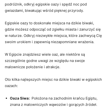
podróżnik,⁢ odkryj egipskie oazy i spędź noc pod
gwiazdami, biwakując wśród pięknej ​przyrody.
Egipskie oazy to ⁣doskonałe miejsca na dzikie biwaki,
gdzie ​możesz ​odpocząć od zgiełku miasta i zanurzyć się
w naturze. ‌Odkryj niezwykłe miejsca, które zachwycą ⁣Cię ​
swoim urokiem i zapewnią niezapomniane wrażenia.
W Egipcie znajdziesz wiele oaz, ale niektóre są
szczególnie godne uwagi ze względu na swoje
‌malownicze ⁢położenie i atrakcje.
Oto kilka najlepszych ⁣miejsc na dzikie biwaki ‌w‌ egipskich​
oazach:
Oaza Siwa:
⁢ Położona⁣ na zachodnim krańcu Egiptu,⁢
znana z malowniczych wąwozów⁣ i gorących‍ źródeł.