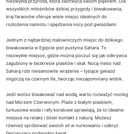
niezwykła przyroda, która zachwyca swoim pięknem. Dla
wszystkich miłośników dzikiej przygody i biwakowania,
kraj faraonów oferuje wiele miejsc ⁢idealnych ⁢do
rozłożenia namiotu i ⁢spędzenia nocy​ pod gwiazdami.
Jednym z najbardziej malowniczych miejsc do⁤ dzikiego
biwakowania w Egipcie jest pustynia Sahara. To
niezwykłe miejsce, gdzie można poczuć się jak odkrywca
zagubiony w bezkresie⁢ piasków i skał. Nocą niebo ⁣nad
Saharą robi niesamowite ​wrażenie⁢ – tysiące gwiazd
migoczą⁤ na czarnym ⁤tle, tworząc ‌niezapomniany widok.
Jeśli wolisz ⁢biwakować nad wodą, warto ⁢rozważyć nocleg
nad Morzem ⁤Czerwonym. Plaże z białym piaskiem,
turkusowa woda i rafy koralowe sprawiają, że to⁢ idealne
miejsce na relaks ⁣i bliski kontakt z naturą. Możesz
również spróbować‍ swoich sił ​w nurkowaniu i odkryć
fascynujący ‍podwodny⁢ świat.