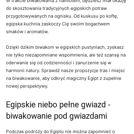
W trakcie biwakowania z namiotem, będziesz ⁣miał⁢ okazję
do skosztowania tradycyjnych‍ egipskich⁢ potraw
przygotowywanych na ognisku. Od kuskusu po koftę,
egipska kuchnia zaskoczy ⁤Cię‌ swoim bogactwem
smaków ⁢i aromatów.
Dzięki ⁢dzikim biwakom w egipskich pustyniach, zyskasz
nie tylko niezapomniane wspomnienia, ale też szansę ⁢na
oderwanie‍ się ‌od ⁣codzienności i zanurzenie się w
harmonii natury. ‍Sprawdź nasze propozycje⁢ tras i miejsc⁢
na biwakowanie, aby odkryć⁢ magiczny Egipt z zupełnie
nowej⁤ perspektywy.
Egipskie⁤ niebo pełne gwiazd ‍-
biwakowanie pod gwiazdami
Podczas podróży do Egiptu nie ⁣można zapomnieć⁢ o